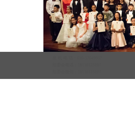
座 机 电 话：010-57049957
媒体视觉
组委会电话：18110123107
第七届
组委会微信：18110123107
第七届李斯特国际青少年钢琴大赛-国际总决赛
        为纪念匈牙利作曲家、钢琴家弗朗茨・李斯特，欧中文化音
The 7th
乐艺术协会于 2017 年获得国际A类一级钢琴大赛 - 国际李斯特钢
第六届李斯特国际青少年钢琴大赛-国际总决赛圆满
琴大赛（荷兰）官方授权，创立“李斯特国际青少年钢琴大赛”
（荷兰），并在中国正式举办，每年一届，大赛将以权威的平
2024国际总决赛公开大师课特辑第一期：如何弹好
台、严谨的赛程、专业的评委为学习钢琴的青少年提供崭露头角
喜讯！2024第五届李斯特国际青少年钢琴大赛—国
的机会。大赛以搭建国际艺术交流桥梁、培育新时代钢琴人才为
宗旨，为钢琴爱好者提供欧洲巡回展演、高端音乐研学、优秀作